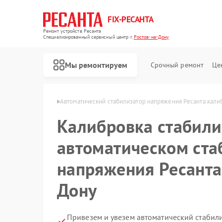
FIX-РЕСАНТА
Ремонт устройств Ресанта
Специализированный cервисный центр г.
Ростов-на-Дону
Мы ремонтируем
Срочный ремонт
Це
а в Ростове-на-Дону
Автоматический стабилизатор напряжения Ресанта кали
Калибровка стабили
Ремонт снегоуборщиков Ресанта
автоматическом ста
напряжения Ресанта
Дону
Привезем и увезем автоматический стабил