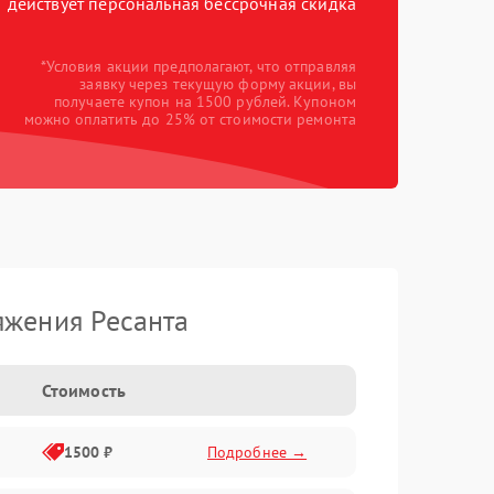
действует персональная бессрочная скидка
*Условия акции предполагают, что отправляя
заявку через текущую форму акции, вы
получаете купон на 1500 рублей. Купоном
можно оплатить до 25% от стоимости ремонта
яжения Ресанта
Стоимость
1500 ₽
Подробнее →