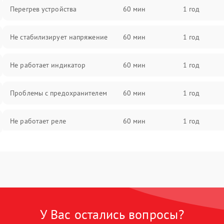
Перегрев устройства
60 мин
1 год
Не стабилизирует напряжение
60 мин
1 год
Не работает индикатор
60 мин
1 год
Проблемы с предохранителем
60 мин
1 год
Не работает реле
60 мин
1 год
Проблемы с контроллером
60 мин
1 год
Не срабатывает защита от
60 мин
1 год
перегрузки
У Вас остались вопросы?
Не работает выходное
60 мин
1 год
напряжение