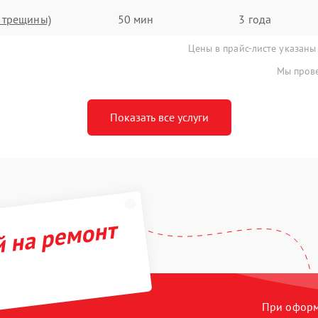
, трещины)
50 мин
3 года
Цены в прайс-листе указаны
Мы прове
Показать все услуги
й на ремонт
При оформл