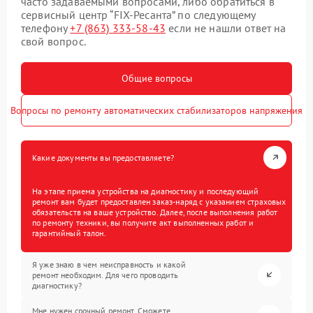
часто задаваемыми вопросами, либо обратиться в
сервисный центр “FIX-Ресанта” по следующему
телефону
+7 (863) 333-58-43
если не нашли ответ на
свой вопрос.
Общие вопросы
Вопросы по ремонту автоматических стабилизаторов напряжения
Какие документы вы предоставляете?
На этапе приема устройства на диагностику и последующий
ремонт вам будет предоставлен заказ-наряд с указанием страховых
обязательств на ваше устройство. Далее, после выполнения работ
по ремонту техники, вы получите акт выполненных работ и
гарантийный талон.
Я уже знаю в чем неисправность и какой
ремонт необходим. Для чего проводить
диагностику?
Мне нужен срочный ремонт. Сможете