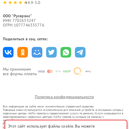
4.9-5.0
ООО "Русервис"
ИНН 7702633247
ОГРН 1077746335776
Поделиться в соц. сетях:
Мы принимаем
все формы оплаты
Политика конфиденциальности
Вся информация на сайте носит исключительно справочный характер.
Товарные знаки используются исключительно для описания устройств, в отношении которых
сервисные центры rnd.fix-resanta.ru предоставляют услуги по ремонту. Услуги оказываются в
неавторизованных сервисных центрах rnd.fix-resanta.ru, которые не связаны с
правообладателями товарных знаков или их официальными представителями.
Ремонт осуществляется для устройств, уже введенных в гражданский оборот в соответствии
Этот сайт использует файлы cookie. Вы можете
со статьей 1487 ГК РФ.