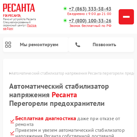
+7 (863) 333-58-43
Ежедневно с 9:00 до 21:00
FIX-РЕСАНТА
Ремонт устройств Ресанта
+7 (800) 100-33-26
Специализированный
Звонок бесплатный по РФ
cервисный центр г.
Ростов-
на-Дону
Мы ремонтируем
Позвонить
-Дону
Автоматический стабилизатор напряжения Ресанта перегорели предо
Автоматический стабилизатор
Ремонт снегоуборщиков Ресанта
напряжения
Ресанта
Перегорели предохранители
Бесплатная диагностика
даже при отказе от
ремонта
Привезем и увезем автоматический стабилизатор
напряжения Ресанта собственной доставкой