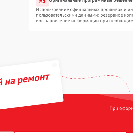
Использование официальных прошивок и инс
пользовательскими данными: резервное коп
восстановление информации при необходим
й на ремонт
При оформл