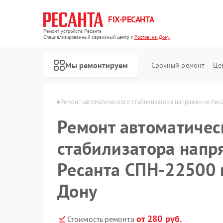
FIX-РЕСАНТА
Ремонт устройств Ресанта
Специализированный cервисный центр г.
Ростов-на-Дону
Мы ремонтируем
Срочный ремонт
Це
а в Ростове-на-Дону
Ремонт автоматического стабилизатора напряжения Рес
Ремонт автоматичес
Ремонт снегоуборщиков Ресанта
стабилизатора напр
Ресанта СПН-22500 
Дону
от 280 руб.
Стоимость ремонта