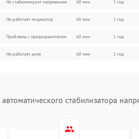
Не стабилизирует напряжение
60 мин
1 год
Не работает индикатор
60 мин
1 год
Проблемы с предохранителем
60 мин
1 год
Не работает реле
60 мин
1 год
Проблемы с контроллером
60 мин
1 год
Не срабатывает защита от
60 мин
1 год
перегрузки
 автоматического стабилизатора напр
Не работает выходное
60 мин
1 год
напряжение
Поломка выпрямителя
60 мин
1 год