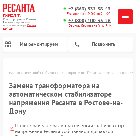
+7 (863) 333-58-43
Ежедневно с 9:00 до 21:00
FIX-РЕСАНТА
Ремонт устройств Ресанта
+7 (800) 100-33-26
Специализированный
Звонок бесплатный по РФ
cервисный центр г.
Ростов-
на-Дону
Мы ремонтируем
Позвонить
-Дону
Автоматический стабилизатор напряжения Ресанта замена трансформ
Замена трансформатора на
Ремонт снегоуборщиков Ресанта
автоматическом стабилизаторе
напряжения Ресанта в Ростове-на-
Дону
Привезем и увезем автоматический стабилизатор
напряжения Ресанта собственной доставкой