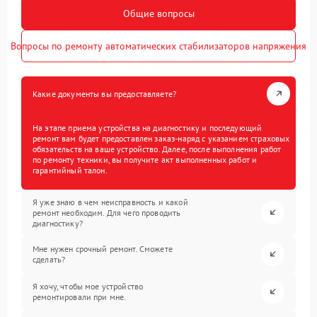
Общие вопросы
Вопросы по ремонту автоматических стабилизаторов напряжения
Какие документы вы предоставляете?
На этапе приема устройства на диагностику и последующий
ремонт вам будет предоставлен заказ-наряд с указанием страховых
обязательств на ваше устройство. Далее, после выполнения работ
по ремонту техники, вы получите акт выполненных работ и
гарантийный талон.
Я уже знаю в чем неисправность и какой
ремонт необходим. Для чего проводить
диагностику?
Мне нужен срочный ремонт. Сможете
сделать?
Я хочу, чтобы мое устройство
ремонтировали при мне.