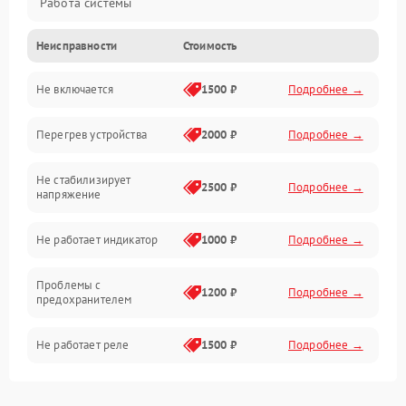
Работа системы
Неисправности
Стоимость
Механические повреждения
Не включается
1500 ₽
Подробнее →
Электронные компоненты
Перегрев устройства
2000 ₽
Подробнее →
Механика
Не стабилизирует
Корпус/Герметичность
2500 ₽
Подробнее →
напряжение
Не работает индикатор
1000 ₽
Подробнее →
Проблемы с
1200 ₽
Подробнее →
предохранителем
Не работает реле
1500 ₽
Подробнее →
Проблемы с
2400 ₽
Подробнее →
контроллером