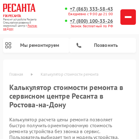
+7 (863) 333-58-43
Ежедневно с 9:00 до 21:00
FIX-РЕСАНТА
Ремонт устройств Ресанта
+7 (800) 100-33-26
Специализированный
Звонок бесплатный по РФ
cервисный центр г.
Ростов-
на-Дону
Мы ремонтируем
Позвонить
Главная
Калькулятор стоимости ремонта
Калькулятор стоимости ремонта в
Ремонт снегоуборщиков Ресанта
Ремонт автоматических стабилизаторов напряжения Ресанта
сервисном центре Ресанта в
Ростова-на-Дону
Калькулятор расчета цены ремонта позволяет
быстро получить ориентировочную стоимость
ремонта устройства без звонка в сервис.
Пользователь выбирает тип и модель устройства,