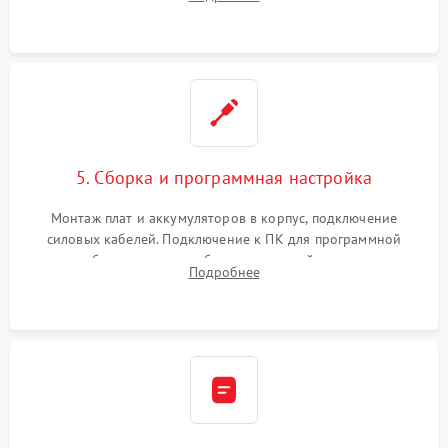
Восстановление поврежденных токоведущих дорожек и
замена реле.
5. Сборка и программная настройка
Монтаж плат и аккумуляторов в корпус, подключение
силовых кабелей. Подключение к ПК для программной
калибровки констант батареи, настройки порогов
Подробнее
срабатывания AVR и сброса счетчиков старения АКБ.