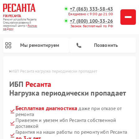
+7 (863) 333-58-43
Ежедневно с 9:00 до 21:00
FIX-РЕСАНТА
Ремонт устройств Ресанта
+7 (800) 100-33-26
Специализированный
Звонок бесплатный по РФ
cервисный центр г.
Ростов-
на-Дону
Мы ремонтируем
Позвонить
-Дону
ИБП Ресанта нагрузка периодически пропадает
ИБП
Ресанта
Нагрузка периодически пропадает
Ремонт снегоуборщиков Ресанта
Ремонт автоматических стабилизаторов напряжения Ресанта
Бесплатная диагностика
даже при отказе от
ремонта
Привезем и увезем ибп Ресанта собственной
доставкой
Гарантия на наши работы по ремонту ибп Ресанта
до 3-х лет