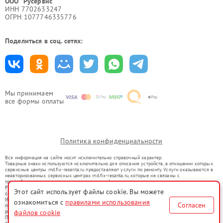
ООО "Русервис"
ИНН 7702633247
ОГРН 1077746335776
Поделиться в соц. сетях:
Мы принимаем
все формы оплаты
Политика конфиденциальности
Вся информация на сайте носит исключительно справочный характер.
Товарные знаки используются исключительно для описания устройств, в отношении которых
сервисные центры rnd.fix-resanta.ru предоставляют услуги по ремонту. Услуги оказываются в
неавторизованных сервисных центрах rnd.fix-resanta.ru, которые не связаны с
правообладателями товарных знаков или их официальными представителями.
Ремонт осуществляется для устройств, уже введенных в гражданский оборот в соответствии
Этот сайт использует файлы cookie. Вы можете
со статьей 1487 ГК РФ.
Использование товарных знаков не преследует цели индивидуализации услуг или введения
ознакомиться с
правилами использования
Согласен
потребителей в заблуждение, а служит для информирования о предоставляемых услугах по
ремонту техники указанных брендов.
файлов cookie
Представленная на сайте информация не является публичной офертой, определяемой