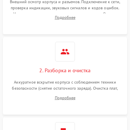
Внешний осмотр корпуса и разъемов. Подключение к сети,
проверка индикации, звуковых сигналов и кодов ошибок.
Измерение входного и выходного напряжения. Оценка
Подробнее
реакции ИБП на отключение основного питания без
нагрузки.
2. Разборка и очистка
Аккуратное вскрытие корпуса с соблюдением техники
безопасности (снятие остаточного заряда). Очистка плат,
радиаторов и кулеров от пыли с помощью сжатого воздуха
Подробнее
и кистей для предотвращения перегрева и замыканий.