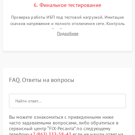
6. Финальное тестирование
Проверка работы ИБП под тестовой нагрузкой. Имитация
скачков напряжения и полного отключения сети. Контроль
времени автономной работы, температурного режима и
Подробнее
корректности формы выходного сигнала.
FAQ. Ответы на вопросы
Вы можете ознакомиться с приведенными ниже
часто задаваемыми вопросами, либо обратиться в
сервисный центр “FIX-Ресанта” по следующему
телефону
+7 (863) 333-58-43
если не нашли ответ на