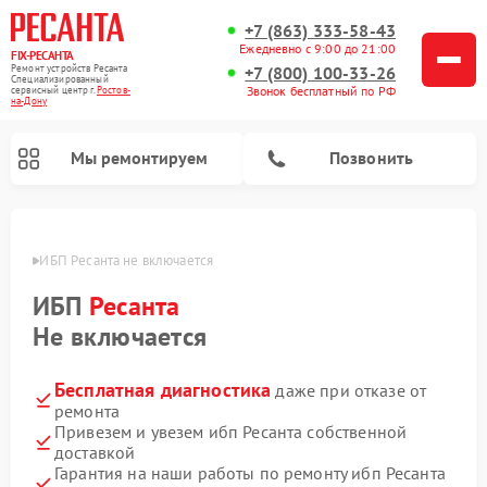
+7 (863) 333-58-43
Ежедневно с 9:00 до 21:00
FIX-РЕСАНТА
Ремонт устройств Ресанта
+7 (800) 100-33-26
Специализированный
Звонок бесплатный по РФ
cервисный центр г.
Ростов-
на-Дону
Мы ремонтируем
Позвонить
-Дону
ИБП Ресанта не включается
ИБП
Ресанта
Ремонт снегоуборщиков Ресанта
Ремонт автоматических стабилизаторов напряжения Ресанта
Не включается
Бесплатная диагностика
даже при отказе от
ремонта
Привезем и увезем ибп Ресанта собственной
доставкой
Гарантия на наши работы по ремонту ибп Ресанта