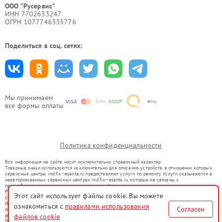
ООО "Русервис"
ИНН 7702633247
ОГРН 1077746335776
Поделиться в соц. сетях:
Мы принимаем
все формы оплаты
Политика конфиденциальности
Вся информация на сайте носит исключительно справочный характер.
Товарные знаки используются исключительно для описания устройств, в отношении которых
сервисные центры rnd.fix-resanta.ru предоставляют услуги по ремонту. Услуги оказываются в
неавторизованных сервисных центрах rnd.fix-resanta.ru, которые не связаны с
правообладателями товарных знаков или их официальными представителями.
Ремонт осуществляется для устройств, уже введенных в гражданский оборот в соответствии
Этот сайт использует файлы cookie. Вы можете
со статьей 1487 ГК РФ.
Использование товарных знаков не преследует цели индивидуализации услуг или введения
ознакомиться с
правилами использования
Согласен
потребителей в заблуждение, а служит для информирования о предоставляемых услугах по
ремонту техники указанных брендов.
файлов cookie
Представленная на сайте информация не является публичной офертой, определяемой