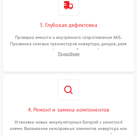
3. Глубокая дефектовка
Проверка емкости и внутреннего сопротивления АКБ.
Прозвонка силовых транзисторов инвертора, диодов, реле
переключения и трансформатора. Визуальный поиск вздутых
Подробнее
конденсаторов и прогаров на печатной плате.
4. Ремонт и замена компонентов
Установка новых аккумуляторных батарей с зачисткой
клемм. Выпаивание неисправных элементов инвертора или
цепи зарядки и монтаж новых радиодеталей.