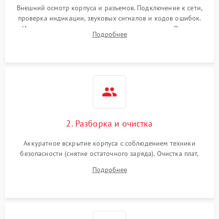
Внешний осмотр корпуса и разъемов. Подключение к сети,
проверка индикации, звуковых сигналов и кодов ошибок.
Измерение входного и выходного напряжения. Оценка
Подробнее
реакции ИБП на отключение основного питания без
нагрузки.
2. Разборка и очистка
Аккуратное вскрытие корпуса с соблюдением техники
безопасности (снятие остаточного заряда). Очистка плат,
радиаторов и кулеров от пыли с помощью сжатого воздуха
Подробнее
и кистей для предотвращения перегрева и замыканий.