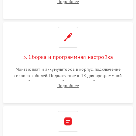
Подробнее
Восстановление поврежденных токоведущих дорожек и
замена реле.
5. Сборка и программная настройка
Монтаж плат и аккумуляторов в корпус, подключение
силовых кабелей. Подключение к ПК для программной
калибровки констант батареи, настройки порогов
Подробнее
срабатывания AVR и сброса счетчиков старения АКБ.