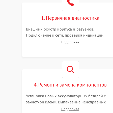
1. Первичная диагностика
Внешний осмотр корпуса и разъемов.
Подключение к сети, проверка индикации,
звуковых сигналов и кодов ошибок. Измерение
Подробнее
входного и выходного напряжения. Оценка
реакции ИБП на отключение основного питани
без нагрузки.
4. Ремонт и замена компонентов
Установка новых аккумуляторных батарей с
зачисткой клемм. Выпаивание неисправных
элементов инвертора или цепи зарядки и
Подробнее