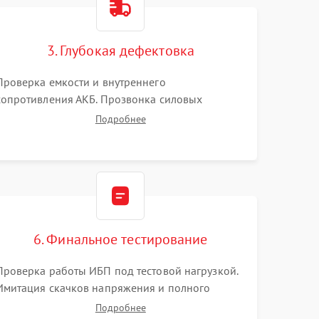
3. Глубокая дефектовка
Проверка емкости и внутреннего
сопротивления АКБ. Прозвонка силовых
транзисторов инвертора, диодов, реле
Подробнее
переключения и трансформатора. Визуальный
поиск вздутых конденсаторов и прогаров на
печатной плате.
6. Финальное тестирование
Проверка работы ИБП под тестовой нагрузкой.
Имитация скачков напряжения и полного
отключения сети. Контроль времени автономной
Подробнее