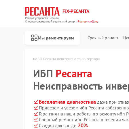
FIX-РЕСАНТА
Ремонт устройств Ресанта
Специализированный cервисный центр г.
Ростов-на-Дону
Мы ремонтируем
Срочный ремонт
Це
а в Ростове-на-Дону
ИБП Ресанта неисправность инвертора
ИБП
Ресанта
Ремонт снегоуборщиков Ресанта
Ремонт автоматических стабилизаторов напряжения Ресанта
Неисправность инве
Бесплатная диагностика
даже при отказ
Привезем и увезем ибп Ресанта собственн
Гарантия на наши работы по ремонту ибп 
Срочный ремонт ибп Ресанта в течении час
20%
Скидка для вас до