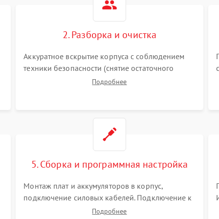
2. Разборка и очистка
Аккуратное вскрытие корпуса с соблюдением
техники безопасности (снятие остаточного
заряда). Очистка плат, радиаторов и кулеров от
Подробнее
пыли с помощью сжатого воздуха и кистей для
я
предотвращения перегрева и замыканий.
5. Сборка и программная настройка
Монтаж плат и аккумуляторов в корпус,
подключение силовых кабелей. Подключение к
ПК для программной калибровки констант
Подробнее