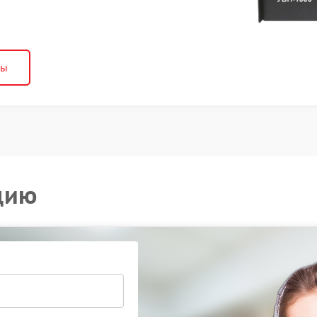
ны
цию