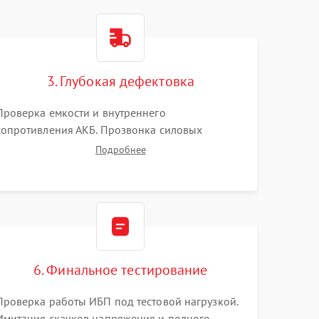
3. Глубокая дефектовка
Проверка емкости и внутреннего
сопротивления АКБ. Прозвонка силовых
транзисторов инвертора, диодов, реле
Подробнее
переключения и трансформатора. Визуальный
поиск вздутых конденсаторов и прогаров на
печатной плате.
6. Финальное тестирование
Проверка работы ИБП под тестовой нагрузкой.
Имитация скачков напряжения и полного