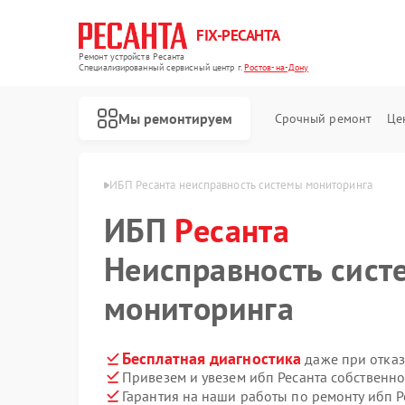
FIX-РЕСАНТА
Ремонт устройств Ресанта
Специализированный cервисный центр г.
Ростов-на-Дону
Мы ремонтируем
Срочный ремонт
Це
а в Ростове-на-Дону
ИБП Ресанта неисправность системы мониторинга
ИБП
Ресанта
Ремонт снегоуборщиков Ресанта
Ремонт автоматических стабилизаторов напряжения Ресанта
Неисправность сист
мониторинга
Бесплатная диагностика
даже при отказ
Привезем и увезем ибп Ресанта собственн
Гарантия на наши работы по ремонту ибп 