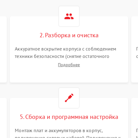
2. Разборка и очистка
Аккуратное вскрытие корпуса с соблюдением
техники безопасности (снятие остаточного
заряда). Очистка плат, радиаторов и кулеров от
Подробнее
пыли с помощью сжатого воздуха и кистей для
я
предотвращения перегрева и замыканий.
5. Сборка и программная настройка
Монтаж плат и аккумуляторов в корпус,
подключение силовых кабелей. Подключение к