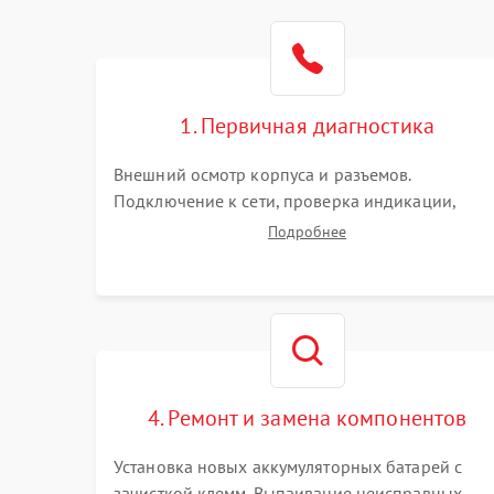
1. Первичная диагностика
Внешний осмотр корпуса и разъемов.
Подключение к сети, проверка индикации,
звуковых сигналов и кодов ошибок. Измерение
Подробнее
входного и выходного напряжения. Оценка
реакции ИБП на отключение основного питани
без нагрузки.
4. Ремонт и замена компонентов
Установка новых аккумуляторных батарей с
зачисткой клемм. Выпаивание неисправных