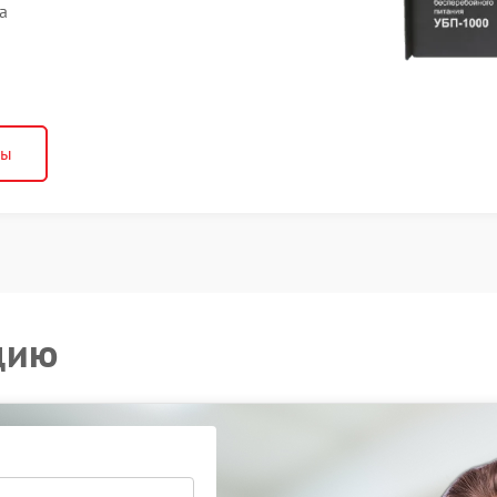
а
ны
цию