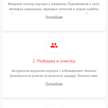
Внешний осмотр корпуса и разъемов. Подключение к сети,
проверка индикации, звуковых сигналов и кодов ошибок.
Измерение входного и выходного напряжения. Оценка
Подробнее
реакции ИБП на отключение основного питания без
нагрузки.
2. Разборка и очистка
Аккуратное вскрытие корпуса с соблюдением техники
безопасности (снятие остаточного заряда). Очистка плат,
радиаторов и кулеров от пыли с помощью сжатого воздуха
Подробнее
и кистей для предотвращения перегрева и замыканий.