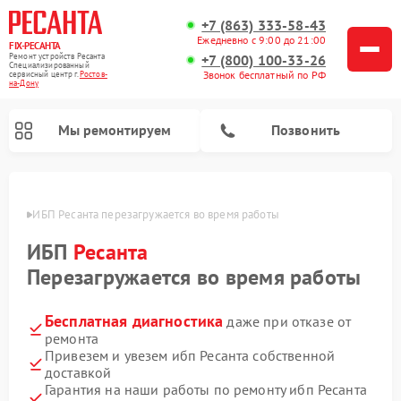
+7 (863) 333-58-43
Ежедневно с 9:00 до 21:00
FIX-РЕСАНТА
Ремонт устройств Ресанта
+7 (800) 100-33-26
Специализированный
Звонок бесплатный по РФ
cервисный центр г.
Ростов-
на-Дону
Мы ремонтируем
Позвонить
-Дону
ИБП Ресанта перезагружается во время работы
ИБП
Ресанта
Ремонт снегоуборщиков Ресанта
Ремонт автоматических стабилизаторов напряжения Ресанта
Перезагружается во время работы
Бесплатная диагностика
даже при отказе от
ремонта
Привезем и увезем ибп Ресанта собственной
доставкой
Гарантия на наши работы по ремонту ибп Ресанта