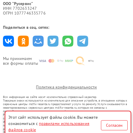
ООО "Русервис"
ИНН 7702633247
ОГРН 1077746335776
Поделиться в соц. сетях:
Мы принимаем
все формы оплаты
Политика конфиденциальности
Вся информация на сайте носит исключительно справочный характер.
Товарные знаки используются исключительно для описания устройств, в отношении которых
сервисные центры rnd.fix-resanta.ru предоставляют услуги по ремонту. Услуги оказываются в
неавторизованных сервисных центрах rnd.fix-resanta.ru, которые не связаны с
правообладателями товарных знаков или их официальными представителями.
Ремонт осуществляется для устройств, уже введенных в гражданский оборот в соответствии
Этот сайт использует файлы cookie. Вы можете
со статьей 1487 ГК РФ.
Использование товарных знаков не преследует цели индивидуализации услуг или введения
ознакомиться с
правилами использования
Согласен
потребителей в заблуждение, а служит для информирования о предоставляемых услугах по
ремонту техники указанных брендов.
файлов cookie
Представленная на сайте информация не является публичной офертой, определяемой