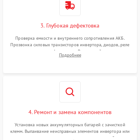
3. Глубокая дефектовка
Проверка емкости и внутреннего сопротивления АКБ.
Прозвонка силовых транзисторов инвертора, диодов, реле
переключения и трансформатора. Визуальный поиск вздутых
Подробнее
конденсаторов и прогаров на печатной плате.
4. Ремонт и замена компонентов
Установка новых аккумуляторных батарей с зачисткой
клемм. Выпаивание неисправных элементов инвертора или
цепи зарядки и монтаж новых радиодеталей.