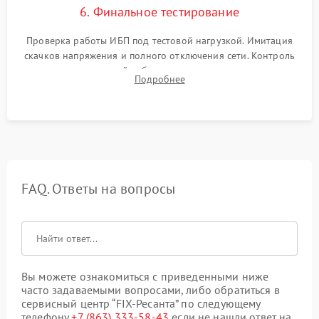
6. Финальное тестирование
Проверка работы ИБП под тестовой нагрузкой. Имитация
скачков напряжения и полного отключения сети. Контроль
времени автономной работы, температурного режима и
Подробнее
корректности формы выходного сигнала.
FAQ. Ответы на вопросы
Вы можете ознакомиться с приведенными ниже
часто задаваемыми вопросами, либо обратиться в
сервисный центр “FIX-Ресанта” по следующему
телефону
+7 (863) 333-58-43
если не нашли ответ на