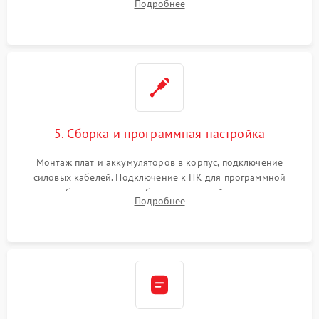
Подробнее
Восстановление поврежденных токоведущих дорожек и
замена реле.
5. Сборка и программная настройка
Монтаж плат и аккумуляторов в корпус, подключение
силовых кабелей. Подключение к ПК для программной
калибровки констант батареи, настройки порогов
Подробнее
срабатывания AVR и сброса счетчиков старения АКБ.