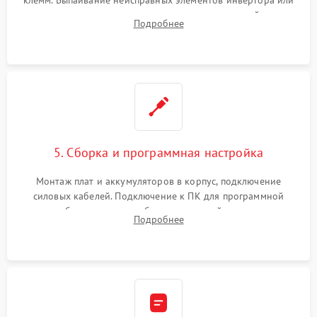
цепи зарядки и монтаж новых радиодеталей.
Подробнее
Восстановление поврежденных токоведущих дорожек и
замена реле.
5. Сборка и программная настройка
Монтаж плат и аккумуляторов в корпус, подключение
силовых кабелей. Подключение к ПК для программной
калибровки констант батареи, настройки порогов
Подробнее
срабатывания AVR и сброса счетчиков старения АКБ.