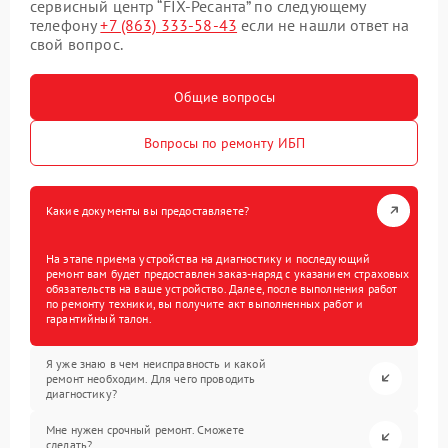
сервисный центр “FIX-Ресанта” по следующему
телефону
+7 (863) 333-58-43
если не нашли ответ на
свой вопрос.
Общие вопросы
Вопросы по ремонту ИБП
Какие документы вы предоставляете?
На этапе приема устройства на диагностику и последующий
ремонт вам будет предоставлен заказ-наряд с указанием страховых
обязательств на ваше устройство. Далее, после выполнения работ
по ремонту техники, вы получите акт выполненных работ и
гарантийный талон.
Я уже знаю в чем неисправность и какой
ремонт необходим. Для чего проводить
диагностику?
Мне нужен срочный ремонт. Сможете
сделать?