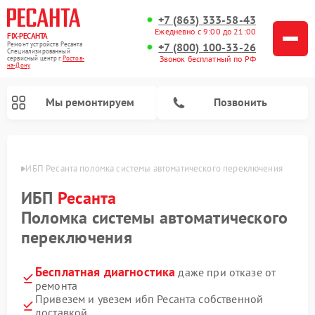
+7 (863) 333-58-43
Ежедневно с 9:00 до 21:00
FIX-РЕСАНТА
Ремонт устройств Ресанта
+7 (800) 100-33-26
Специализированный
Звонок бесплатный по РФ
cервисный центр г.
Ростов-
на-Дону
Мы ремонтируем
Позвонить
-Дону
ИБП Ресанта поломка системы автоматического переключения
ИБП
Ресанта
Ремонт снегоуборщиков Ресанта
Ремонт автоматических стабилизаторов напряжения Ресанта
Поломка системы автоматического
переключения
Бесплатная диагностика
даже при отказе от
ремонта
Привезем и увезем ибп Ресанта собственной
доставкой