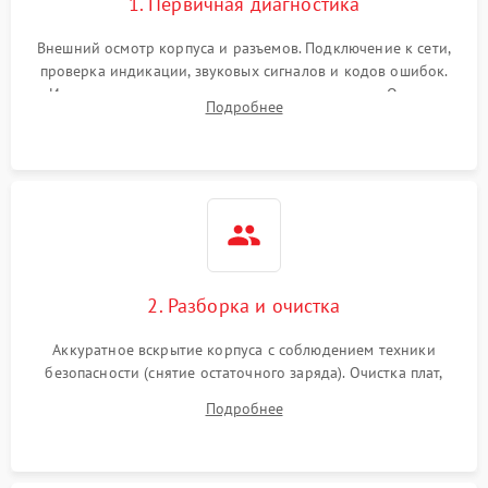
1. Первичная диагностика
Внешний осмотр корпуса и разъемов. Подключение к сети,
проверка индикации, звуковых сигналов и кодов ошибок.
Измерение входного и выходного напряжения. Оценка
Подробнее
реакции ИБП на отключение основного питания без
нагрузки.
2. Разборка и очистка
Аккуратное вскрытие корпуса с соблюдением техники
безопасности (снятие остаточного заряда). Очистка плат,
радиаторов и кулеров от пыли с помощью сжатого воздуха
Подробнее
и кистей для предотвращения перегрева и замыканий.