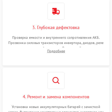
3. Глубокая дефектовка
Проверка емкости и внутреннего сопротивления АКБ.
Прозвонка силовых транзисторов инвертора, диодов, реле
переключения и трансформатора. Визуальный поиск вздутых
Подробнее
конденсаторов и прогаров на печатной плате.
4. Ремонт и замена компонентов
Установка новых аккумуляторных батарей с зачисткой
клемм. Выпаивание неисправных элементов инвертора или