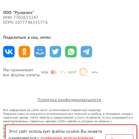
ООО "Русервис"
ИНН 7702633247
ОГРН 1077746335776
Поделиться в соц. сетях:
Мы принимаем
все формы оплаты
Политика конфиденциальности
Вся информация на сайте носит исключительно справочный характер.
Товарные знаки используются исключительно для описания устройств, в отношении которых
сервисные центры rnd.fix-resanta.ru предоставляют услуги по ремонту. Услуги оказываются в
неавторизованных сервисных центрах rnd.fix-resanta.ru, которые не связаны с
правообладателями товарных знаков или их официальными представителями.
Ремонт осуществляется для устройств, уже введенных в гражданский оборот в соответствии
Этот сайт использует файлы cookie. Вы можете
со статьей 1487 ГК РФ.
Использование товарных знаков не преследует цели индивидуализации услуг или введения
ознакомиться с
правилами использования