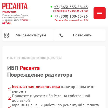
+7 (863) 333-58-43
Ежедневно с 9:00 до 21:00
FIX-РЕСАНТА
Ремонт устройств Ресанта
+7 (800) 100-33-26
Специализированный
Звонок бесплатный по РФ
cервисный центр г.
Ростов-
на-Дону
Мы ремонтируем
Позвонить
-Дону
ИБП Ресанта повреждение радиатора
ИБП
Ресанта
Ремонт снегоуборщиков Ресанта
Ремонт автоматических стабилизаторов напряжения Ресанта
Повреждение радиатора
Бесплатная диагностика
даже при отказе от
ремонта
Привезем и увезем ибп Ресанта собственной
доставкой
Гарантия на наши работы по ремонту ибп Ресанта