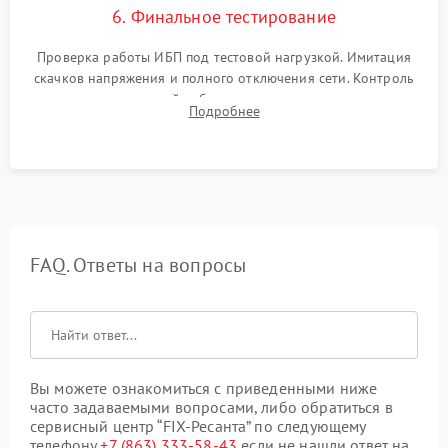
6. Финальное тестирование
Проверка работы ИБП под тестовой нагрузкой. Имитация
скачков напряжения и полного отключения сети. Контроль
времени автономной работы, температурного режима и
Подробнее
корректности формы выходного сигнала.
FAQ. Ответы на вопросы
Вы можете ознакомиться с приведенными ниже
часто задаваемыми вопросами, либо обратиться в
сервисный центр “FIX-Ресанта” по следующему
телефону
+7 (863) 333-58-43
если не нашли ответ на