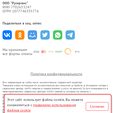
ООО "Русервис"
ИНН 7702633247
ОГРН 1077746335776
Поделиться в соц. сетях:
Мы принимаем
все формы оплаты
Политика конфиденциальности
Вся информация на сайте носит исключительно справочный характер.
Товарные знаки используются исключительно для описания устройств, в отношении которых
сервисные центры rnd.fix-resanta.ru предоставляют услуги по ремонту. Услуги оказываются в
неавторизованных сервисных центрах rnd.fix-resanta.ru, которые не связаны с
правообладателями товарных знаков или их официальными представителями.
Ремонт осуществляется для устройств, уже введенных в гражданский оборот в соответствии
Этот сайт использует файлы cookie. Вы можете
со статьей 1487 ГК РФ.
Использование товарных знаков не преследует цели индивидуализации услуг или введения
ознакомиться с
правилами использования
Согласен
потребителей в заблуждение, а служит для информирования о предоставляемых услугах по
ремонту техники указанных брендов.
файлов cookie
Представленная на сайте информация не является публичной офертой, определяемой