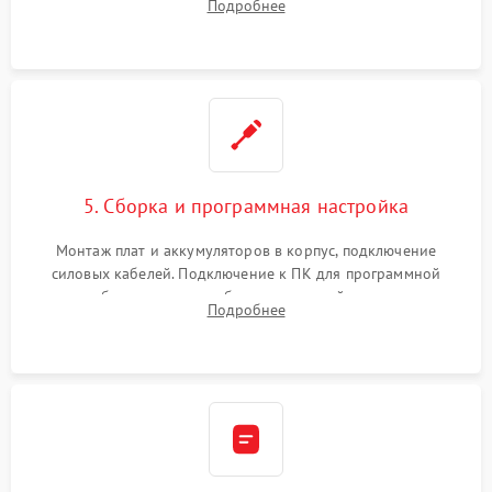
Подробнее
Восстановление поврежденных токоведущих дорожек и
замена реле.
5. Сборка и программная настройка
Монтаж плат и аккумуляторов в корпус, подключение
силовых кабелей. Подключение к ПК для программной
калибровки констант батареи, настройки порогов
Подробнее
срабатывания AVR и сброса счетчиков старения АКБ.