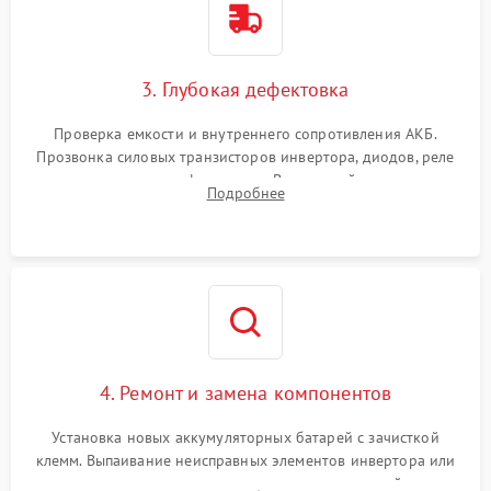
3. Глубокая дефектовка
Проверка емкости и внутреннего сопротивления АКБ.
Прозвонка силовых транзисторов инвертора, диодов, реле
переключения и трансформатора. Визуальный поиск вздутых
Подробнее
конденсаторов и прогаров на печатной плате.
4. Ремонт и замена компонентов
Установка новых аккумуляторных батарей с зачисткой
клемм. Выпаивание неисправных элементов инвертора или
цепи зарядки и монтаж новых радиодеталей.