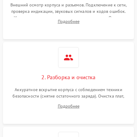
Внешний осмотр корпуса и разъемов. Подключение к сети,
проверка индикации, звуковых сигналов и кодов ошибок.
Измерение входного и выходного напряжения. Оценка
Подробнее
реакции ИБП на отключение основного питания без
нагрузки.
2. Разборка и очистка
Аккуратное вскрытие корпуса с соблюдением техники
безопасности (снятие остаточного заряда). Очистка плат,
радиаторов и кулеров от пыли с помощью сжатого воздуха
Подробнее
и кистей для предотвращения перегрева и замыканий.