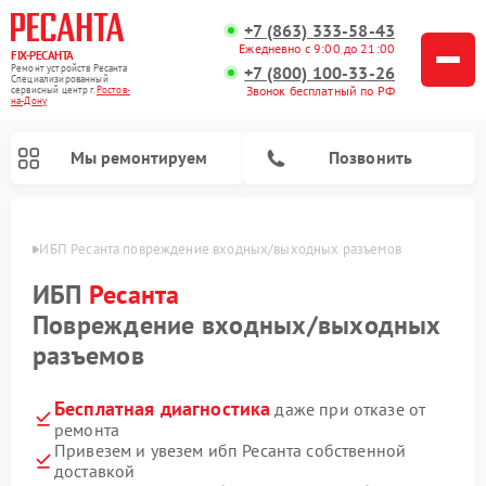
+7 (863) 333-58-43
Ежедневно с 9:00 до 21:00
FIX-РЕСАНТА
Ремонт устройств Ресанта
+7 (800) 100-33-26
Специализированный
Звонок бесплатный по РФ
cервисный центр г.
Ростов-
на-Дону
Мы ремонтируем
Позвонить
-Дону
ИБП Ресанта повреждение входных/выходных разъемов
ИБП
Ресанта
Повреждение входных/выходных
Ремонт снегоуборщиков Ресанта
Ремонт автоматических стабилизаторов напряжения Ресанта
разъемов
Бесплатная диагностика
даже при отказе от
ремонта
Привезем и увезем ибп Ресанта собственной
доставкой