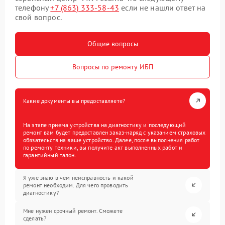
телефону
+7 (863) 333-58-43
если не нашли ответ на
свой вопрос.
Общие вопросы
Вопросы по ремонту ИБП
Какие документы вы предоставляете?
На этапе приема устройства на диагностику и последующий
ремонт вам будет предоставлен заказ-наряд с указанием страховых
обязательств на ваше устройство. Далее, после выполнения работ
по ремонту техники, вы получите акт выполненных работ и
гарантийный талон.
Я уже знаю в чем неисправность и какой
ремонт необходим. Для чего проводить
диагностику?
Мне нужен срочный ремонт. Сможете
сделать?