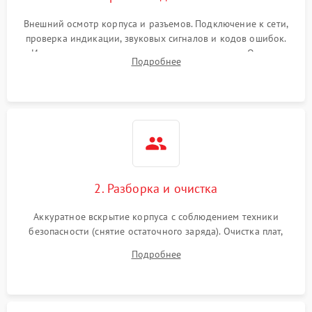
Внешний осмотр корпуса и разъемов. Подключение к сети,
проверка индикации, звуковых сигналов и кодов ошибок.
Измерение входного и выходного напряжения. Оценка
Подробнее
реакции ИБП на отключение основного питания без
нагрузки.
2. Разборка и очистка
Аккуратное вскрытие корпуса с соблюдением техники
безопасности (снятие остаточного заряда). Очистка плат,
радиаторов и кулеров от пыли с помощью сжатого воздуха
Подробнее
и кистей для предотвращения перегрева и замыканий.