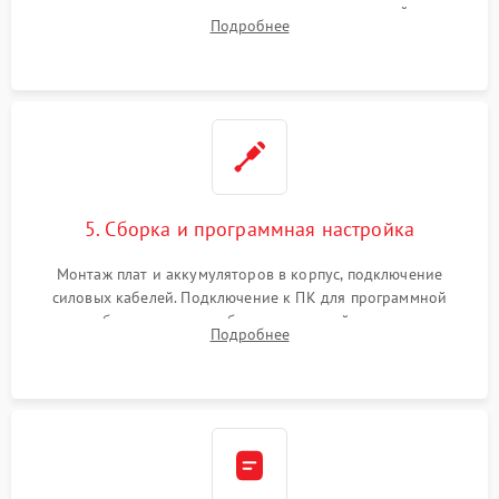
цепи зарядки и монтаж новых радиодеталей.
Подробнее
Восстановление поврежденных токоведущих дорожек и
замена реле.
5. Сборка и программная настройка
Монтаж плат и аккумуляторов в корпус, подключение
силовых кабелей. Подключение к ПК для программной
калибровки констант батареи, настройки порогов
Подробнее
срабатывания AVR и сброса счетчиков старения АКБ.