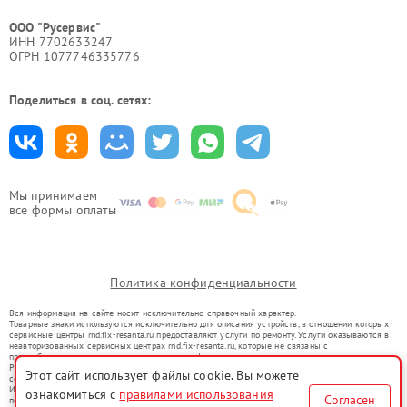
ООО "Русервис"
ИНН 7702633247
ОГРН 1077746335776
Поделиться в соц. сетях:
Мы принимаем
все формы оплаты
Политика конфиденциальности
Вся информация на сайте носит исключительно справочный характер.
Товарные знаки используются исключительно для описания устройств, в отношении которых
сервисные центры rnd.fix-resanta.ru предоставляют услуги по ремонту. Услуги оказываются в
неавторизованных сервисных центрах rnd.fix-resanta.ru, которые не связаны с
правообладателями товарных знаков или их официальными представителями.
Ремонт осуществляется для устройств, уже введенных в гражданский оборот в соответствии
Этот сайт использует файлы cookie. Вы можете
со статьей 1487 ГК РФ.
Использование товарных знаков не преследует цели индивидуализации услуг или введения
ознакомиться с
правилами использования
Согласен
потребителей в заблуждение, а служит для информирования о предоставляемых услугах по