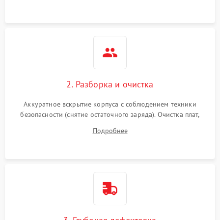
нагрузки.
2. Разборка и очистка
Аккуратное вскрытие корпуса с соблюдением техники
безопасности (снятие остаточного заряда). Очистка плат,
радиаторов и кулеров от пыли с помощью сжатого воздуха
Подробнее
и кистей для предотвращения перегрева и замыканий.