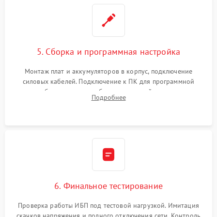
5. Сборка и программная настройка
Монтаж плат и аккумуляторов в корпус, подключение
силовых кабелей. Подключение к ПК для программной
калибровки констант батареи, настройки порогов
Подробнее
срабатывания AVR и сброса счетчиков старения АКБ.
6. Финальное тестирование
Проверка работы ИБП под тестовой нагрузкой. Имитация
скачков напряжения и полного отключения сети. Контроль