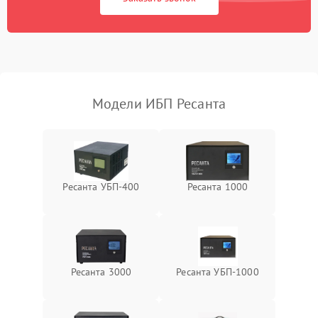
Неисправность
500 ₽
Подробнее →
индикаторов
Поломка фильтров
1000 ₽
Подробнее →
(EMI/EMC)
Модели ИБП Ресанта
Неисправность системы
1500 ₽
Подробнее →
защиты
Неисправность системы
2000 ₽
Подробнее →
стабилизации
Ресанта УБП-400
Ресанта 1000
Поломка системы
автоматического
1500 ₽
Подробнее →
переключения
Неисправность системы
Ресанта 3000
Ресанта УБП-1000
1500 ₽
Подробнее →
мониторинга
Повреждение внутренних