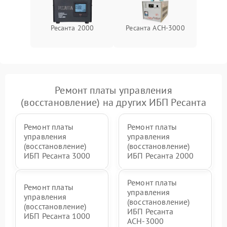
500 ₽
Подробнее →
проводов
Ресанта 2000
Ресанта АСН-3000
Неисправность системы
1500 ₽
Подробнее →
зарядки
Поломка системы защиты
1000 ₽
Подробнее →
от перегрузок
Ремонт платы управления
Неисправность системы
(восстановление) на других ИБП Ресанта
защиты от короткого
1500 ₽
Подробнее →
замыкания
Ремонт платы
Ремонт платы
управления
управления
Повреждение системы
1000 ₽
Подробнее →
(восстановление)
(восстановление)
защиты от перегрева
ИБП Ресанта 3000
ИБП Ресанта 2000
Неисправность системы
Ремонт платы
защиты от
1500 ₽
Подробнее →
Ремонт платы
перенапряжения
управления
управления
(восстановление)
(восстановление)
ИБП Ресанта
ИБП Ресанта 1000
АСН-3000