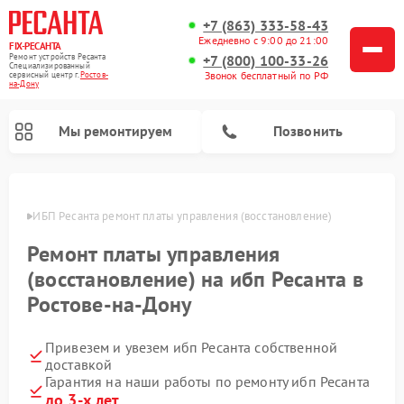
+7 (863) 333-58-43
Ежедневно с 9:00 до 21:00
FIX-РЕСАНТА
Ремонт устройств Ресанта
+7 (800) 100-33-26
Специализированный
Звонок бесплатный по РФ
cервисный центр г.
Ростов-
на-Дону
Мы ремонтируем
Позвонить
-Дону
ИБП Ресанта ремонт платы управления (восстановление)
Ремонт платы управления
Ремонт снегоуборщиков Ресанта
Ремонт автоматических стабилизаторов напряжения Ресанта
(восстановление) на ибп Ресанта в
Ростове-на-Дону
Привезем и увезем ибп Ресанта собственной
доставкой
Гарантия на наши работы по ремонту ибп Ресанта
до 3-х лет