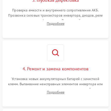
3. Глубокая дефектовка
Проверка емкости и внутреннего сопротивления АКБ.
Прозвонка силовых транзисторов инвертора, диодов, реле
переключения и трансформатора. Визуальный поиск вздутых
Подробнее
конденсаторов и прогаров на печатной плате.
4. Ремонт и замена компонентов
Установка новых аккумуляторных батарей с зачисткой
клемм. Выпаивание неисправных элементов инвертора или
цепи зарядки и монтаж новых радиодеталей.
Подробнее
Восстановление поврежденных токоведущих дорожек и
замена реле.