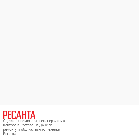
СЦ rnd.fix-resanta.ru - сеть сервисных
центров в Ростове-на-Дону по
ремонту и обслуживанию техники
Ресанта