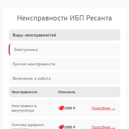
Неисправности ИБП Ресанта
Виды неисправностей
Электроника
Прочие неисправности
Включение и работа
Неисправности
Стоимость
Работа с нагрузкой
Неисправность
Звук и индикация
1500 ₽
Подробнее →
аккумулятора
Питание и режимы
Поломка зарядного
1000 ₽
Подробнее →