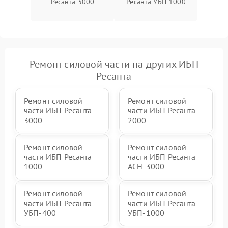
Ресанта 3000
Ресанта УБП-1000
Неисправность системы
1500 ₽
Подробнее →
зарядки
Поломка системы защиты
1000 ₽
Подробнее →
от перегрузок
Ремонт силовой части на других ИБП
Неисправность системы
Ресанта
защиты от короткого
1500 ₽
Подробнее →
замыкания
Ремонт силовой
Ремонт силовой
части ИБП Ресанта
части ИБП Ресанта
Повреждение системы
1000 ₽
Подробнее →
3000
2000
защиты от перегрева
Ремонт силовой
Ремонт силовой
Неисправность системы
части ИБП Ресанта
части ИБП Ресанта
защиты от
1500 ₽
Подробнее →
перенапряжения
1000
АСН-3000
Ремонт силовой
Ремонт силовой
части ИБП Ресанта
части ИБП Ресанта
УБП-400
УБП-1000