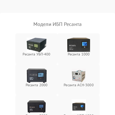
Поломка фильтров
1000 ₽
Подробнее →
(EMI/EMC)
Модели ИБП Ресанта
Неисправность системы
1500 ₽
Подробнее →
защиты
Неисправность системы
2000 ₽
Подробнее →
стабилизации
Ресанта УБП-400
Ресанта 1000
Поломка системы
автоматического
1500 ₽
Подробнее →
переключения
Неисправность системы
Ресанта 2000
Ресанта АСН-3000
1500 ₽
Подробнее →
мониторинга
Повреждение внутренних
500 ₽
Подробнее →
проводов