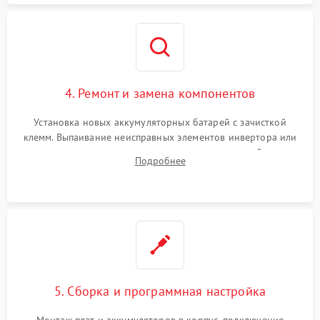
4. Ремонт и замена компонентов
Установка новых аккумуляторных батарей с зачисткой
клемм. Выпаивание неисправных элементов инвертора или
цепи зарядки и монтаж новых радиодеталей.
Подробнее
Восстановление поврежденных токоведущих дорожек и
замена реле.
5. Сборка и программная настройка
Монтаж плат и аккумуляторов в корпус, подключение