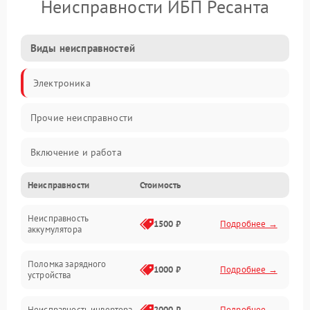
Неисправности ИБП Ресанта
Виды неисправностей
Электроника
Прочие неисправности
Включение и работа
Неисправности
Стоимость
Работа с нагрузкой
Неисправность
Звук и индикация
1500 ₽
Подробнее →
аккумулятора
Питание и режимы
Поломка зарядного
1000 ₽
Подробнее →
устройства
Интерфейсы и связь
Неисправность инвертора
2000 ₽
Подробнее →