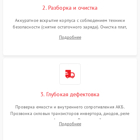
2. Разборка и очистка
Аккуратное вскрытие корпуса с соблюдением техники
безопасности (снятие остаточного заряда). Очистка плат,
радиаторов и кулеров от пыли с помощью сжатого воздуха
Подробнее
и кистей для предотвращения перегрева и замыканий.
3. Глубокая дефектовка
Проверка емкости и внутреннего сопротивления АКБ.
Прозвонка силовых транзисторов инвертора, диодов, реле
переключения и трансформатора. Визуальный поиск вздутых
Подробнее
конденсаторов и прогаров на печатной плате.