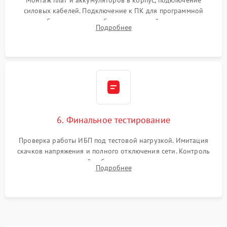
силовых кабелей. Подключение к ПК для программной
калибровки констант батареи, настройки порогов
Подробнее
срабатывания AVR и сброса счетчиков старения АКБ.
6. Финальное тестирование
Проверка работы ИБП под тестовой нагрузкой. Имитация
скачков напряжения и полного отключения сети. Контроль
времени автономной работы, температурного режима и
Подробнее
корректности формы выходного сигнала.