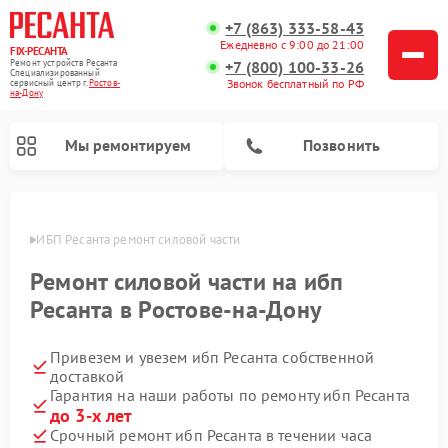
+7 (863) 333-58-43
Ежедневно с 9:00 до 21:00
FIX-РЕСАНТА
Ремонт устройств Ресанта
+7 (800) 100-33-26
Специализированный
Звонок бесплатный по РФ
cервисный центр г.
Ростов-
на-Дону
Мы ремонтируем
Позвонить
-Дону
ИБП Ресанта ремонт силовой части
Ремонт силовой части на ибп
Ремонт снегоуборщиков Ресанта
Ремонт автоматических стабилизаторов напряжения Ресанта
Ресанта в Ростове-на-Дону
Привезем и увезем ибп Ресанта собственной
доставкой
Гарантия на наши работы по ремонту ибп Ресанта
до 3-х лет
Срочный ремонт ибп Ресанта в течении часа