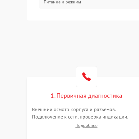
Питание и режимы
Интерфейсы и связь
Температура и эксплуатация
Механические повреждения
Механика
1. Первичная диагностика
Внешний осмотр корпуса и разъемов.
Подключение к сети, проверка индикации,
звуковых сигналов и кодов ошибок. Измерение
Подробнее
входного и выходного напряжения. Оценка