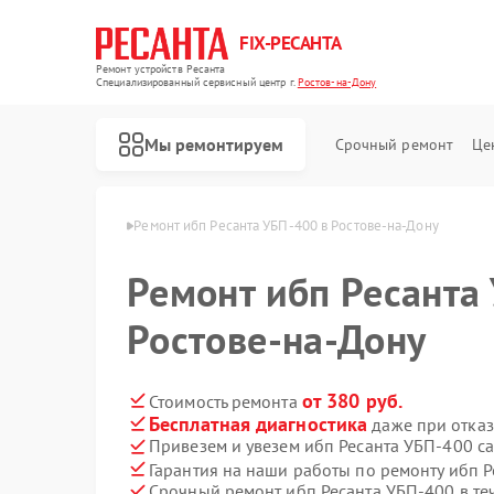
FIX-РЕСАНТА
Ремонт устройств Ресанта
Специализированный cервисный центр г.
Ростов-на-Дону
Мы ремонтируем
Срочный ремонт
Це
а в Ростове-на-Дону
Ремонт ибп Ресанта УБП-400 в Ростове-на-Дону
Ремонт ибп Ресанта
Ремонт снегоуборщиков Ресанта
Ремонт автоматических стабилизаторов напряжения Ресанта
Ростове-на-Дону
от 380 руб.
Стоимость ремонта
Бесплатная диагностика
даже при отказ
Привезем и увезем ибп Ресанта УБП-400 с
Гарантия на наши работы по ремонту ибп 
Срочный ремонт ибп Ресанта УБП-400 в те