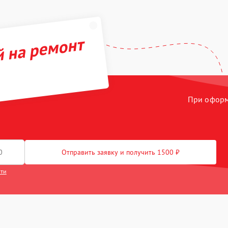
й на ремонт
При оформл
Отправить заявку и получить 1500 ₽
сти