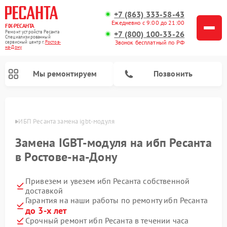
+7 (863) 333-58-43
Ежедневно с 9:00 до 21:00
FIX-РЕСАНТА
Ремонт устройств Ресанта
+7 (800) 100-33-26
Специализированный
Звонок бесплатный по РФ
cервисный центр г.
Ростов-
на-Дону
Мы ремонтируем
Позвонить
-Дону
ИБП Ресанта замена igbt-модуля
Замена IGBT-модуля на ибп Ресанта
Ремонт снегоуборщиков Ресанта
Ремонт автоматических стабилизаторов напряжения Ресанта
в Ростове-на-Дону
Привезем и увезем ибп Ресанта собственной
доставкой
Гарантия на наши работы по ремонту ибп Ресанта
до 3-х лет
Срочный ремонт ибп Ресанта в течении часа