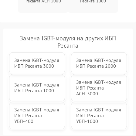
Ресанта АСН-3000
Ресанта 1000
Неисправность системы
1500 ₽
Подробнее →
зарядки
Поломка системы защиты
1000 ₽
Подробнее →
от перегрузок
Замена IGBT-модуля на других ИБП
Неисправность системы
Ресанта
защиты от короткого
1500 ₽
Подробнее →
замыкания
Замена IGBT-модуля
Замена IGBT-модуля
ИБП Ресанта 3000
ИБП Ресанта 2000
Повреждение системы
1000 ₽
Подробнее →
защиты от перегрева
Замена IGBT-модуля
Замена IGBT-модуля
ИБП Ресанта
Неисправность системы
ИБП Ресанта 1000
АСН-3000
защиты от
1500 ₽
Подробнее →
перенапряжения
Замена IGBT-модуля
Замена IGBT-модуля
ИБП Ресанта
ИБП Ресанта
УБП-400
УБП-1000