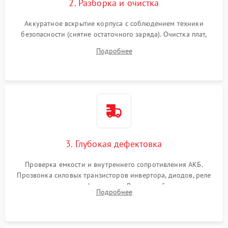
2. Разборка и очистка
Аккуратное вскрытие корпуса с соблюдением техники
безопасности (снятие остаточного заряда). Очистка плат,
радиаторов и кулеров от пыли с помощью сжатого воздуха
Подробнее
и кистей для предотвращения перегрева и замыканий.
3. Глубокая дефектовка
Проверка емкости и внутреннего сопротивления АКБ.
Прозвонка силовых транзисторов инвертора, диодов, реле
переключения и трансформатора. Визуальный поиск вздутых
Подробнее
конденсаторов и прогаров на печатной плате.