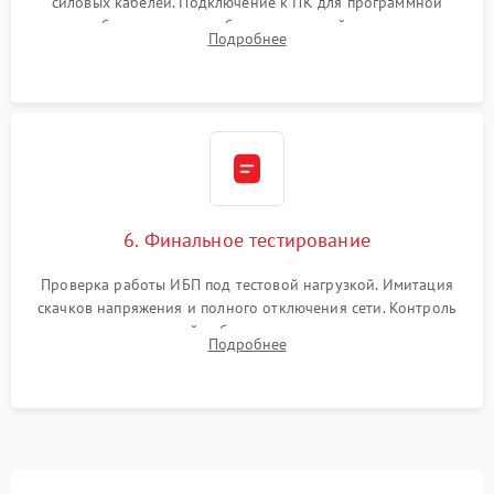
силовых кабелей. Подключение к ПК для программной
калибровки констант батареи, настройки порогов
Подробнее
срабатывания AVR и сброса счетчиков старения АКБ.
6. Финальное тестирование
Проверка работы ИБП под тестовой нагрузкой. Имитация
скачков напряжения и полного отключения сети. Контроль
времени автономной работы, температурного режима и
Подробнее
корректности формы выходного сигнала.