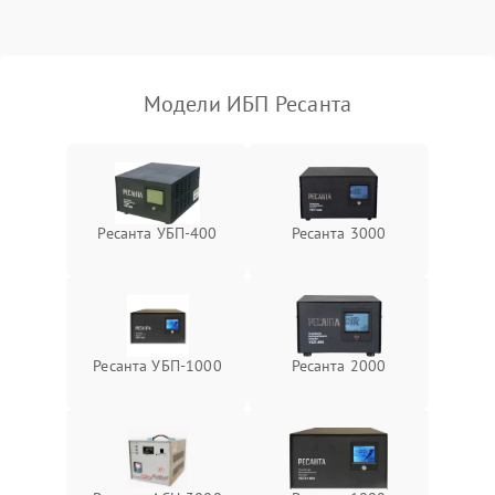
Поломка фильтров
1000 ₽
Подробнее →
(EMI/EMC)
Модели ИБП Ресанта
Неисправность системы
1500 ₽
Подробнее →
защиты
Неисправность системы
2000 ₽
Подробнее →
стабилизации
Ресанта УБП-400
Ресанта 3000
Поломка системы
автоматического
1500 ₽
Подробнее →
переключения
Неисправность системы
Ресанта УБП-1000
Ресанта 2000
1500 ₽
Подробнее →
мониторинга
Повреждение внутренних
500 ₽
Подробнее →
проводов