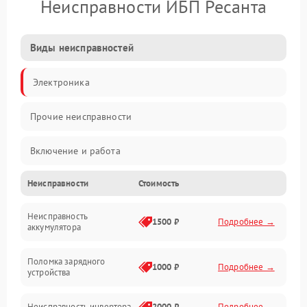
Неисправности ИБП Ресанта
Виды неисправностей
Электроника
Прочие неисправности
Включение и работа
Неисправности
Стоимость
Работа с нагрузкой
Неисправность
Звук и индикация
1500 ₽
Подробнее →
аккумулятора
Питание и режимы
Поломка зарядного
1000 ₽
Подробнее →
устройства
Интерфейсы и связь
Неисправность инвертора
2000 ₽
Подробнее →