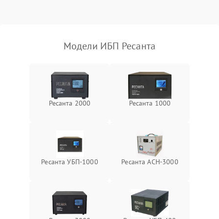
Поломка фильтров
1000 ₽
Подробнее →
(EMI/EMC)
Модели ИБП Ресанта
Неисправность системы
1500 ₽
Подробнее →
защиты
Неисправность системы
2000 ₽
Подробнее →
стабилизации
Ресанта 2000
Ресанта 1000
Поломка системы
автоматического
1500 ₽
Подробнее →
переключения
Неисправность системы
Ресанта УБП-1000
Ресанта АСН-3000
1500 ₽
Подробнее →
мониторинга
Повреждение внутренних
500 ₽
Подробнее →
проводов