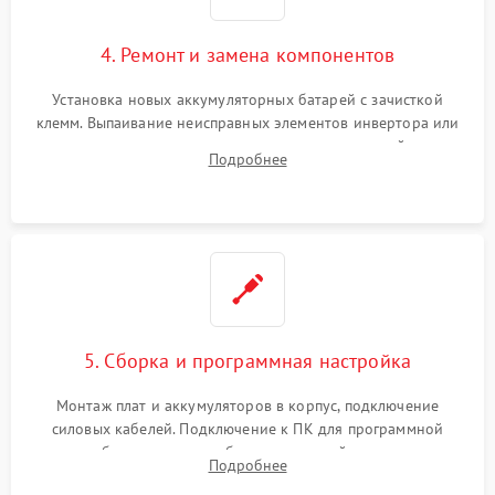
4. Ремонт и замена компонентов
Установка новых аккумуляторных батарей с зачисткой
клемм. Выпаивание неисправных элементов инвертора или
цепи зарядки и монтаж новых радиодеталей.
Подробнее
Восстановление поврежденных токоведущих дорожек и
замена реле.
5. Сборка и программная настройка
Монтаж плат и аккумуляторов в корпус, подключение
силовых кабелей. Подключение к ПК для программной
калибровки констант батареи, настройки порогов
Подробнее
срабатывания AVR и сброса счетчиков старения АКБ.