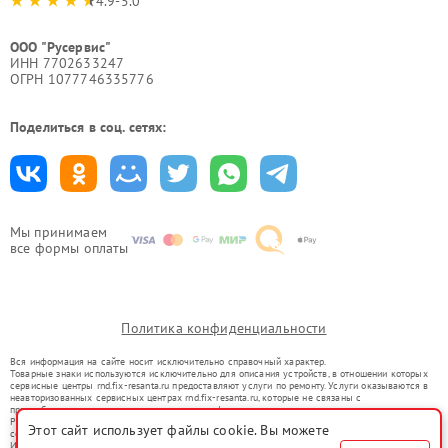
4.9-5.0
ООО "Русервис"
ИНН 7702633247
ОГРН 1077746335776
Поделиться в соц. сетях:
Мы принимаем
все формы оплаты
Политика конфиденциальности
Вся информация на сайте носит исключительно справочный характер.
Товарные знаки используются исключительно для описания устройств, в отношении которых
сервисные центры rnd.fix-resanta.ru предоставляют услуги по ремонту. Услуги оказываются в
неавторизованных сервисных центрах rnd.fix-resanta.ru, которые не связаны с
правообладателями товарных знаков или их официальными представителями.
Ремонт осуществляется для устройств, уже введенных в гражданский оборот в соответствии
Этот сайт использует файлы cookie. Вы можете
со статьей 1487 ГК РФ.
Использование товарных знаков не преследует цели индивидуализации услуг или введения