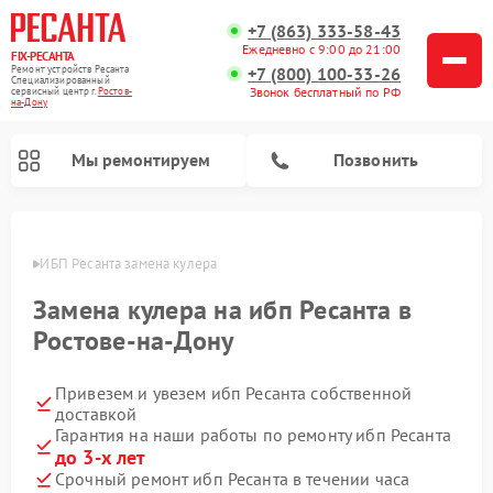
+7 (863) 333-58-43
Ежедневно с 9:00 до 21:00
FIX-РЕСАНТА
Ремонт устройств Ресанта
+7 (800) 100-33-26
Специализированный
Звонок бесплатный по РФ
cервисный центр г.
Ростов-
на-Дону
Мы ремонтируем
Позвонить
-Дону
ИБП Ресанта замена кулера
Замена кулера на ибп Ресанта в
Ремонт снегоуборщиков Ресанта
Ремонт автоматических стабилизаторов напряжения Ресанта
Ростове-на-Дону
Привезем и увезем ибп Ресанта собственной
доставкой
Гарантия на наши работы по ремонту ибп Ресанта
до 3-х лет
Срочный ремонт ибп Ресанта в течении часа