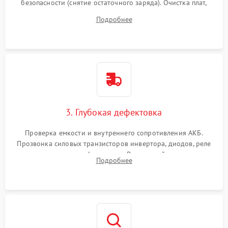
безопасности (снятие остаточного заряда). Очистка плат,
радиаторов и кулеров от пыли с помощью сжатого воздуха
Подробнее
и кистей для предотвращения перегрева и замыканий.
3. Глубокая дефектовка
Проверка емкости и внутреннего сопротивления АКБ.
Прозвонка силовых транзисторов инвертора, диодов, реле
переключения и трансформатора. Визуальный поиск вздутых
Подробнее
конденсаторов и прогаров на печатной плате.