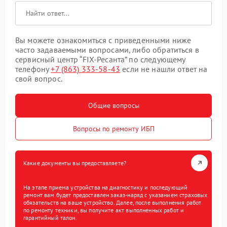
Вы можете ознакомиться с приведенными ниже
часто задаваемыми вопросами, либо обратиться в
сервисный центр “FIX-Ресанта” по следующему
телефону
+7 (863) 333-58-43
если не нашли ответ на
свой вопрос.
Общие вопросы
Вопросы по ремонту ИБП
Какие документы вы предоставляете?
На этапе приема устройства на диагностику и последующий
ремонт вам будет предоставлен заказ-наряд с указанием страховых
обязательств на ваше устройство. Далее, после выполнения работ
по ремонту техники, вы получите акт выполненных работ и
гарантийный талон.