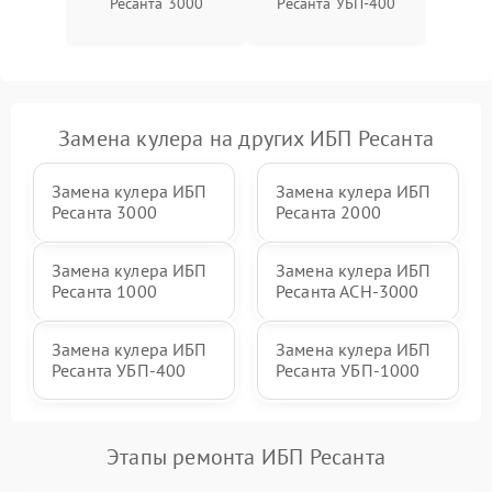
Ресанта 3000
Ресанта УБП-400
Неисправность системы
1500 ₽
Подробнее →
зарядки
Поломка системы защиты
1000 ₽
Подробнее →
от перегрузок
Замена кулера на других ИБП Ресанта
Неисправность системы
защиты от короткого
1500 ₽
Подробнее →
Замена кулера ИБП
Замена кулера ИБП
замыкания
Ресанта 3000
Ресанта 2000
Повреждение системы
1000 ₽
Подробнее →
защиты от перегрева
Замена кулера ИБП
Замена кулера ИБП
Ресанта 1000
Ресанта АСН-3000
Неисправность системы
защиты от
1500 ₽
Подробнее →
Замена кулера ИБП
Замена кулера ИБП
перенапряжения
Ресанта УБП-400
Ресанта УБП-1000
Этапы ремонта ИБП Ресанта