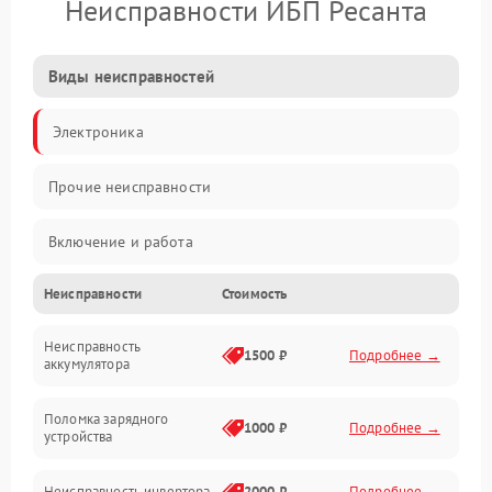
Неисправности ИБП Ресанта
Виды неисправностей
Электроника
Прочие неисправности
Включение и работа
Неисправности
Стоимость
Работа с нагрузкой
Неисправность
Звук и индикация
1500 ₽
Подробнее →
аккумулятора
Питание и режимы
Поломка зарядного
1000 ₽
Подробнее →
устройства
Интерфейсы и связь
Неисправность инвертора
2000 ₽
Подробнее →