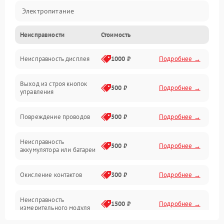
Электропитание
Неисправности
Стоимость
Измерения
Неисправность дисплея
1000 ₽
Подробнее →
Индикация
Выход из строя кнопок
Механические повреждения
500 ₽
Подробнее →
управления
Механика
Повреждение проводов
500 ₽
Подробнее →
Неисправность
500 ₽
Подробнее →
аккумулятора или батареи
Окисление контактов
300 ₽
Подробнее →
Неисправность
1500 ₽
Подробнее →
измерительного модуля