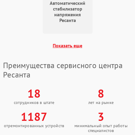
Автоматический
Поломка системы защиты
1000 ₽
Подробнее →
стабилизатор
от перегрузок
напряжения
Ресанта
Неисправность системы
автоматического
1000 ₽
Подробнее →
отключения
Показать еще
Преимущества сервисного центра
Ресанта
18
8
сотрудников в штате
лет на рынке
1187
3
отремонтированных устройств
минимальный опыт работы
специалистов