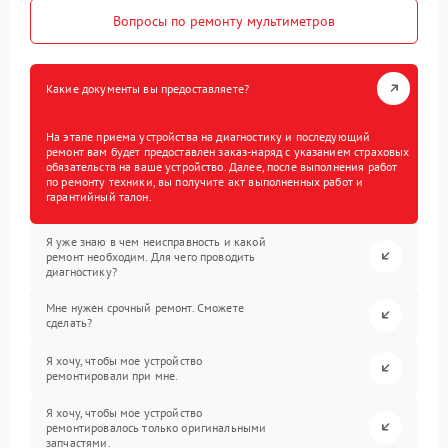
Вопросы по ремонту мультиметров
Какие документы вы предоставляете?
На этапе приема устройства на диагностику и последующий
ремонт вам будет предоставлен заказ-наряд с указанием страховых
обязательств на ваше устройство. Далее, после выполнения работ
по ремонту техники, вы получите акт выполненных работ и
гарантийный талон.
Я уже знаю в чем неисправность и какой
ремонт необходим. Для чего проводить
диагностику?
Мне нужен срочный ремонт. Сможете
сделать?
Я хочу, чтобы мое устройство
ремонтировали при мне.
Я хочу, чтобы мое устройство
ремонтировалось только оригинальными
запчастями.