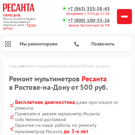
+7 (863) 333-58-43
Ежедневно с 9:00 до 21:00
FIX-РЕСАНТА
Ремонт устройств Ресанта
+7 (800) 100-33-26
Специализированный
Звонок бесплатный по РФ
cервисный центр г.
Ростов-
на-Дону
Мы ремонтируем
Позвонить
Главная
Ремонт мультиметров Ресанта в Ростове-на-Дону
Ремонт мультиметров
Ресанта
в Ростове-на-Дону от 500 руб.
Ремонт снегоуборщиков Ресанта
Ремонт автоматических стабилизаторов напряжения Ресанта
Бесплатная диагностика
даже при отказе от
ремонта
Привезем и увезем мультиметр Ресанта
собственной доставкой
Гарантия на наши работы по ремонту
до 3-х лет
мультиметров Ресанта