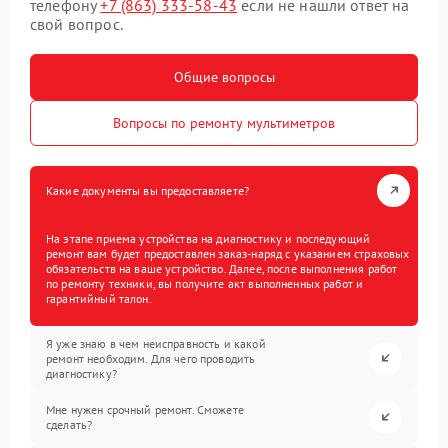
телефону
+7 (863) 333-58-43
если не нашли ответ на
свой вопрос.
Общие вопросы
Вопросы по ремонту мультиметров
Какие документы вы предоставляете?
На этапе приема устройства на диагностику и последующий
ремонт вам будет предоставлен заказ-наряд с указанием страховых
обязательств на ваше устройство. Далее, после выполнения работ
по ремонту техники, вы получите акт выполненных работ и
гарантийный талон.
Я уже знаю в чем неисправность и какой
ремонт необходим. Для чего проводить
диагностику?
Мне нужен срочный ремонт. Сможете
сделать?