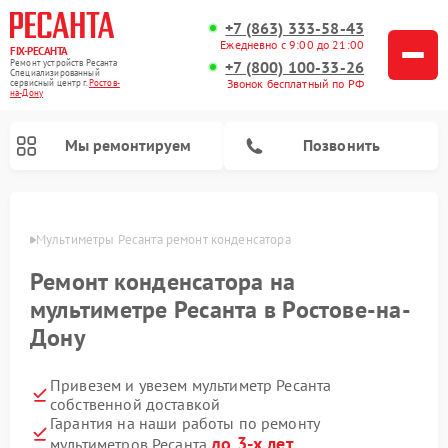
+7 (863) 333-58-43
Ежедневно с 9:00 до 21:00
FIX-РЕСАНТА
Ремонт устройств Ресанта
+7 (800) 100-33-26
Специализированный
Звонок бесплатный по РФ
cервисный центр г.
Ростов-
на-Дону
Мы ремонтируем
Позвонить
-Дону
Мультиметры Ресанта ремонт конденсатора
Ремонт конденсатора на
Ремонт снегоуборщиков Ресанта
Ремонт автоматических стабилизаторов напряжения Ресанта
мультиметре Ресанта в Ростове-на-
Дону
Привезем и увезем мультиметр Ресанта
собственной доставкой
Гарантия на наши работы по ремонту
до 3-х лет
мультиметров Ресанта