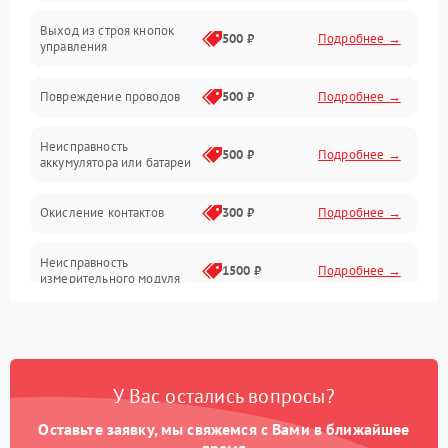
Выход из строя кнопок
Механические повреждения
500 ₽
Подробнее →
управления
Механика
Повреждение проводов
500 ₽
Подробнее →
Неисправность
500 ₽
Подробнее →
аккумулятора или батареи
Окисление контактов
300 ₽
Подробнее →
Неисправность
1500 ₽
Подробнее →
измерительного модуля
Неправильная калибровка
1000 ₽
Подробнее →
Поломка платы
2000 ₽
Подробнее →
У Вас остались вопросы?
управления
Оставьте заявку, мы свяжемся с Вами в ближайшее
Неисправность датчика
время