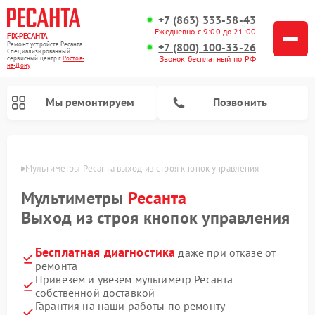
+7 (863) 333-58-43
Ежедневно с 9:00 до 21:00
FIX-РЕСАНТА
Ремонт устройств Ресанта
+7 (800) 100-33-26
Специализированный
Звонок бесплатный по РФ
cервисный центр г.
Ростов-
на-Дону
Мы ремонтируем
Позвонить
-Дону
Мультиметры Ресанта выход из строя кнопок управления
Мультиметры
Ресанта
Ремонт снегоуборщиков Ресанта
Ремонт автоматических стабилизаторов напряжения Ресанта
Выход из строя кнопок управления
Бесплатная диагностика
даже при отказе от
ремонта
Привезем и увезем мультиметр Ресанта
собственной доставкой
Гарантия на наши работы по ремонту