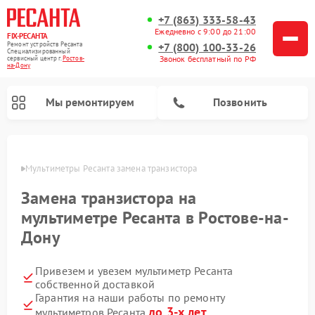
+7 (863) 333-58-43
Ежедневно с 9:00 до 21:00
FIX-РЕСАНТА
Ремонт устройств Ресанта
+7 (800) 100-33-26
Специализированный
Звонок бесплатный по РФ
cервисный центр г.
Ростов-
на-Дону
Мы ремонтируем
Позвонить
-Дону
Мультиметры Ресанта замена транзистора
Замена транзистора на
Ремонт снегоуборщиков Ресанта
Ремонт автоматических стабилизаторов напряжения Ресанта
мультиметре Ресанта в Ростове-на-
Дону
Привезем и увезем мультиметр Ресанта
собственной доставкой
Гарантия на наши работы по ремонту
до 3-х лет
мультиметров Ресанта