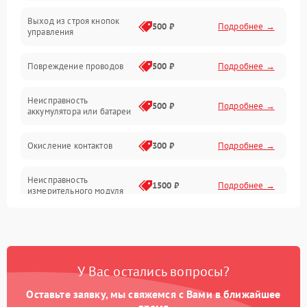
Выход из строя кнопок
Механические повреждения
500 ₽
Подробнее →
управления
Механика
Повреждение проводов
500 ₽
Подробнее →
Неисправность
500 ₽
Подробнее →
аккумулятора или батареи
Окисление контактов
300 ₽
Подробнее →
Неисправность
1500 ₽
Подробнее →
измерительного модуля
Неправильная калибровка
1000 ₽
Подробнее →
Поломка платы
2000 ₽
Подробнее →
У Вас остались вопросы?
управления
Оставьте заявку, мы свяжемся с Вами в ближайшее
Неисправность датчика
время