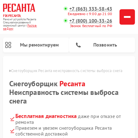
+7 (863) 333-58-43
Ежедневно с 9:00 до 21:00
FIX-РЕСАНТА
Ремонт устройств Ресанта
+7 (800) 100-33-26
Специализированный
Звонок бесплатный по РФ
cервисный центр г.
Ростов-
на-Дону
Мы ремонтируем
Позвонить
-Дону
Снегоуборщик Ресанта неисправность системы выброса снега
Снегоуборщик
Ресанта
Неисправность системы выброса
Ремонт автоматических стабилизаторов напряжения Ресанта
снега
Бесплатная диагностика
даже при отказе от
ремонта
Привезем и увезем снегоуборщика Ресанта
собственной доставкой