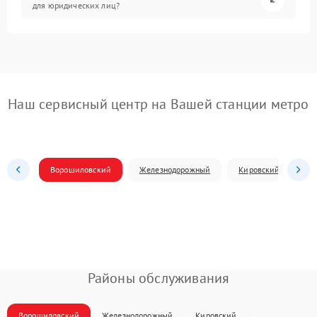
для юридических лиц?
Наш сервисный центр на Вашей станции метро
Ворошиловский
Железнодорожный
Кировский
Л
Районы обслуживания
Ворошиловский
Железнодорожный
Кировский