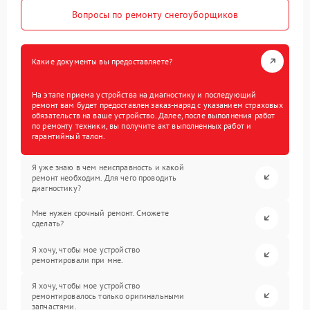
Вопросы по ремонту снегоуборщиков
Какие документы вы предоставляете?
На этапе приема устройства на диагностику и последующий
ремонт вам будет предоставлен заказ-наряд с указанием страховых
обязательств на ваше устройство. Далее, после выполнения работ
по ремонту техники, вы получите акт выполненных работ и
гарантийный талон.
Я уже знаю в чем неисправность и какой
ремонт необходим. Для чего проводить
диагностику?
Мне нужен срочный ремонт. Сможете
сделать?
Я хочу, чтобы мое устройство
ремонтировали при мне.
Я хочу, чтобы мое устройство
ремонтировалось только оригинальными
запчастями.