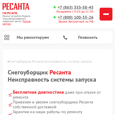
+7 (863) 333-58-43
Ежедневно с 9:00 до 21:00
FIX-РЕСАНТА
Ремонт устройств Ресанта
+7 (800) 100-33-26
Специализированный
Звонок бесплатный по РФ
cервисный центр г.
Ростов-
на-Дону
Мы ремонтируем
Позвонить
-Дону
Снегоуборщик Ресанта неисправность системы запуска
Снегоуборщик
Ресанта
Ремонт автоматических стабилизаторов напряжения Ресанта
Неисправность системы запуска
Бесплатная диагностика
даже при отказе от
ремонта
Привезем и увезем снегоуборщика Ресанта
собственной доставкой
Гарантия на наши работы по ремонту