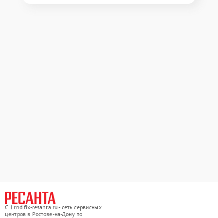
СЦ rnd.fix-resanta.ru - сеть сервисных
центров в Ростове-на-Дону по