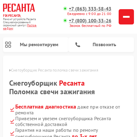
+7 (863) 333-58-43
Ежедневно с 9:00 до 21:00
FIX-РЕСАНТА
Ремонт устройств Ресанта
+7 (800) 100-33-26
Специализированный
Звонок бесплатный по РФ
cервисный центр г.
Ростов-
на-Дону
Мы ремонтируем
Позвонить
-Дону
Снегоуборщик Ресанта поломка свечи зажигания
Снегоуборщик
Ресанта
Поломка свечи зажигания
Ремонт автоматических стабилизаторов напряжения Ресанта
Бесплатная диагностика
даже при отказе от
ремонта
Привезем и увезем снегоуборщика Ресанта
собственной доставкой
Гарантия на наши работы по ремонту
до 3-х лет
снегоуборщиков Ресанта