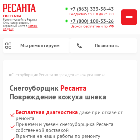
+7 (863) 333-58-43
Ежедневно с 9:00 до 21:00
FIX-РЕСАНТА
Ремонт устройств Ресанта
+7 (800) 100-33-26
Специализированный
Звонок бесплатный по РФ
cервисный центр г.
Ростов-
на-Дону
Мы ремонтируем
Позвонить
-Дону
Снегоуборщик Ресанта повреждение кожуха шнека
Снегоуборщик
Ресанта
Ремонт автоматических стабилизаторов напряжения Ресанта
Повреждение кожуха шнека
Бесплатная диагностика
даже при отказе от
ремонта
Привезем и увезем снегоуборщика Ресанта
собственной доставкой
Гарантия на наши работы по ремонту