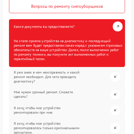
Вопросы по ремонту снегоуборщиков
Какие документы вы предоставляете?
На этапе приема устройства на диагностику и последующий
ремонт вам будет предоставлен заказ-наряд с указанием страховых
обязательств на ваше устройство. Далее, после выполнения работ
по ремонту техники, вы получите акт выполненных работ и
гарантийный талон.
Я уже знаю в чем неисправность и какой
ремонт необходим. Для чего проводить
диагностику?
Мне нужен срочный ремонт. Сможете
сделать?
Я хочу, чтобы мое устройство
ремонтировали при мне.
Я хочу, чтобы мое устройство
ремонтировалось только оригинальными
запчастями.