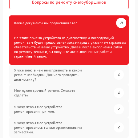
Вопросы по ремонту снегоуборщиков
Какие документы вы предоставляете?
На этапе приема устройства на диагностику и последующий
ремонт вам будет предоставлен заказ-наряд с указанием страховых
обязательств на ваше устройство. Далее, после выполнения работ
по ремонту техники, вы получите акт выполненных работ и
гарантийный талон.
Я уже знаю в чем неисправность и какой
ремонт необходим. Для чего проводить
диагностику?
Мне нужен срочный ремонт. Сможете
сделать?
Я хочу, чтобы мое устройство
ремонтировали при мне.
Я хочу, чтобы мое устройство
ремонтировалось только оригинальными
запчастями.