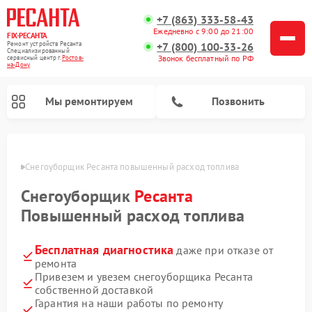
+7 (863) 333-58-43
Ежедневно с 9:00 до 21:00
FIX-РЕСАНТА
Ремонт устройств Ресанта
+7 (800) 100-33-26
Специализированный
Звонок бесплатный по РФ
cервисный центр г.
Ростов-
на-Дону
Мы ремонтируем
Позвонить
-Дону
Снегоуборщик Ресанта повышенный расход топлива
Снегоуборщик
Ресанта
Ремонт автоматических стабилизаторов напряжения Ресанта
Повышенный расход топлива
Бесплатная диагностика
даже при отказе от
ремонта
Привезем и увезем снегоуборщика Ресанта
собственной доставкой
Гарантия на наши работы по ремонту