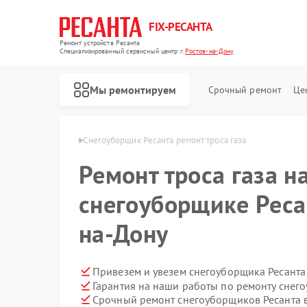
FIX-РЕСАНТА
Ремонт устройств Ресанта
Специализированный cервисный центр г.
Ростов-на-Дону
Мы ремонтируем
Срочный ремонт
Це
а в Ростове-на-Дону
Снегоуборщик Ресанта ремонт троса газа
Ремонт троса газа на
Ремонт автоматических стабилизаторов напряжения Ресанта
снегоуборщике Реса
на-Дону
Привезем и увезем снегоуборщика Ресанта
Гарантия на наши работы по ремонту снег
Срочный ремонт снегоуборщиков Ресанта в