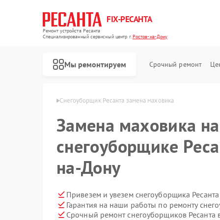
FIX-РЕСАНТА
Ремонт устройств Ресанта
Специализированный cервисный центр г.
Ростов-на-Дону
Мы ремонтируем
Срочный ремонт
Це
а в Ростове-на-Дону
Снегоуборщик Ресанта замена маховика
Замена маховика на
Ремонт автоматических стабилизаторов напряжения Ресанта
снегоуборщике Реса
на-Дону
Привезем и увезем снегоуборщика Ресанта
Гарантия на наши работы по ремонту снег
Срочный ремонт снегоуборщиков Ресанта в