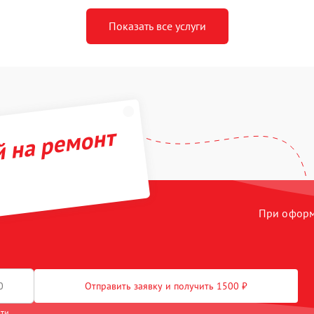
Показать все услуги
й на ремонт
При оформл
Отправить заявку и получить 1500 ₽
сти