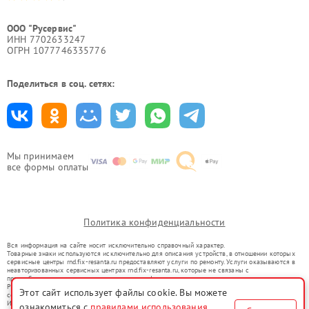
ООО "Русервис"
ИНН 7702633247
ОГРН 1077746335776
Поделиться в соц. сетях:
Мы принимаем
все формы оплаты
Политика конфиденциальности
Вся информация на сайте носит исключительно справочный характер.
Товарные знаки используются исключительно для описания устройств, в отношении которых
сервисные центры rnd.fix-resanta.ru предоставляют услуги по ремонту. Услуги оказываются в
неавторизованных сервисных центрах rnd.fix-resanta.ru, которые не связаны с
правообладателями товарных знаков или их официальными представителями.
Ремонт осуществляется для устройств, уже введенных в гражданский оборот в соответствии
Этот сайт использует файлы cookie. Вы можете
со статьей 1487 ГК РФ.
Использование товарных знаков не преследует цели индивидуализации услуг или введения
ознакомиться с
правилами использования