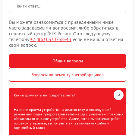
Вы можете ознакомиться с приведенными ниже
часто задаваемыми вопросами, либо обратиться в
сервисный центр “FIX-Ресанта” по следующему
телефону
+7 (863) 333-58-43
если не нашли ответ на
свой вопрос.
Общие вопросы
Вопросы по ремонту снегоуборщиков
Какие документы вы предоставляете?
На этапе приема устройства на диагностику и последующий
ремонт вам будет предоставлен заказ-наряд с указанием страховых
обязательств на ваше устройство. Далее, после выполнения работ
по ремонту техники, вы получите акт выполненных работ и
гарантийный талон.