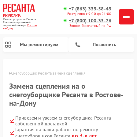
+7 (863) 333-58-43
Ежедневно с 9:00 до 21:00
FIX-РЕСАНТА
Ремонт устройств Ресанта
+7 (800) 100-33-26
Специализированный
Звонок бесплатный по РФ
cервисный центр г.
Ростов-
на-Дону
Мы ремонтируем
Позвонить
-Дону
Снегоуборщик Ресанта замена сцепления
Замена сцепления на о
Ремонт автоматических стабилизаторов напряжения Ресанта
снегоуборщике Ресанта в Ростове-
на-Дону
Привезем и увезем снегоуборщика Ресанта
собственной доставкой
Гарантия на наши работы по ремонту
до 3-х лет
снегоуборщиков Ресанта