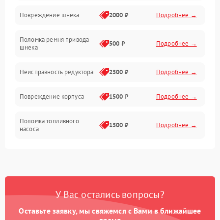
Повреждение шнека
2000 ₽
Подробнее →
Двигатель
Поломка ремня привода
500 ₽
Подробнее →
шнека
Неисправность редуктора
2500 ₽
Подробнее →
Повреждение корпуса
1500 ₽
Подробнее →
Поломка топливного
1500 ₽
Подробнее →
насоса
Повреждение топливного
1000 ₽
Подробнее →
бака
Неисправность
1500 ₽
Подробнее →
У Вас остались вопросы?
карбюратора
Оставьте заявку, мы свяжемся с Вами в ближайшее
Повреждение воздушного
время