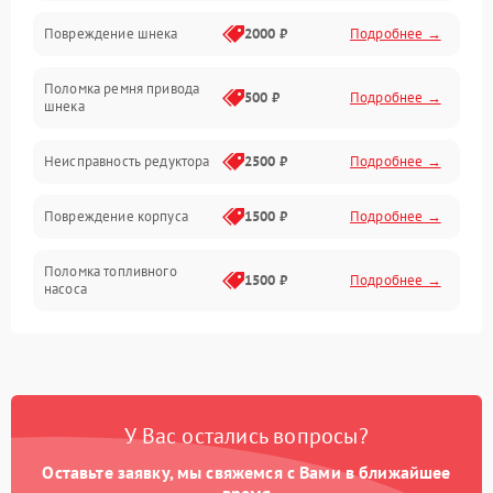
Повреждение шнека
2000 ₽
Подробнее →
Двигатель
Поломка ремня привода
500 ₽
Подробнее →
шнека
Неисправность редуктора
2500 ₽
Подробнее →
Повреждение корпуса
1500 ₽
Подробнее →
Поломка топливного
1500 ₽
Подробнее →
насоса
Повреждение топливного
1000 ₽
Подробнее →
бака
Неисправность
1500 ₽
Подробнее →
У Вас остались вопросы?
карбюратора
Оставьте заявку, мы свяжемся с Вами в ближайшее
Повреждение воздушного
время