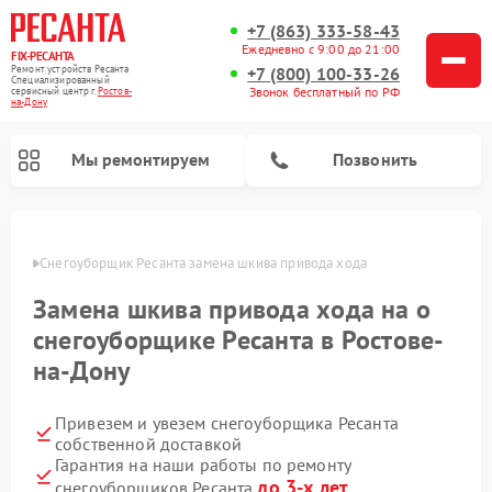
+7 (863) 333-58-43
Ежедневно с 9:00 до 21:00
FIX-РЕСАНТА
Ремонт устройств Ресанта
+7 (800) 100-33-26
Специализированный
Звонок бесплатный по РФ
cервисный центр г.
Ростов-
на-Дону
Мы ремонтируем
Позвонить
-Дону
Снегоуборщик Ресанта замена шкива привода хода
Замена шкива привода хода на о
Ремонт автоматических стабилизаторов напряжения Ресанта
снегоуборщике Ресанта в Ростове-
на-Дону
Привезем и увезем снегоуборщика Ресанта
собственной доставкой
Гарантия на наши работы по ремонту
до 3-х лет
снегоуборщиков Ресанта