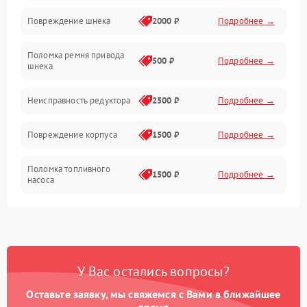
Повреждение шнека
2000 ₽
Подробнее →
Двигатель
Поломка ремня привода
500 ₽
Подробнее →
шнека
Неисправность редуктора
2500 ₽
Подробнее →
Повреждение корпуса
1500 ₽
Подробнее →
Поломка топливного
1500 ₽
Подробнее →
насоса
Повреждение топливного
1000 ₽
Подробнее →
бака
Неисправность
1500 ₽
Подробнее →
У Вас остались вопросы?
карбюратора
Оставьте заявку, мы свяжемся с Вами в ближайшее
Повреждение воздушного
время