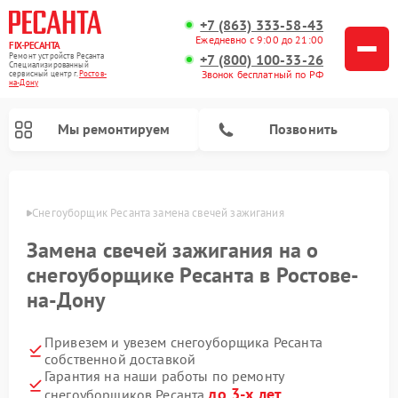
+7 (863) 333-58-43
Ежедневно с 9:00 до 21:00
FIX-РЕСАНТА
Ремонт устройств Ресанта
+7 (800) 100-33-26
Специализированный
Звонок бесплатный по РФ
cервисный центр г.
Ростов-
на-Дону
Мы ремонтируем
Позвонить
-Дону
Снегоуборщик Ресанта замена свечей зажигания
Замена свечей зажигания на о
Ремонт автоматических стабилизаторов напряжения Ресанта
снегоуборщике Ресанта в Ростове-
на-Дону
Привезем и увезем снегоуборщика Ресанта
собственной доставкой
Гарантия на наши работы по ремонту
до 3-х лет
снегоуборщиков Ресанта